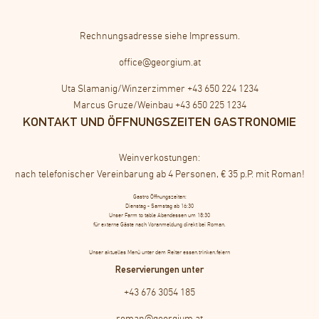
Rechnungsadresse siehe
Impressum
.
office@georgium.at
Uta Slamanig/Winzerzimmer
+43 650 224 1234
Marcus Gruze/Weinbau
+43 650 225 1234
KONTAKT UND ÖFFNUNGSZEITEN GASTRONOMIE
Weinverkostungen:
nach telefonischer Vereinbarung ab 4 Personen, € 35 p.P. mit Roman!
Gastro Öffnungszeiten:
Dienstag - Samstag ab 16:30
Unser Farm to table Abendessen um 18:30
für externe Gäste nach Voranmeldung direkt bei Roman.
Unser aktuelles Menü unter dem Reiter essen.trinken.feiern
Reservierungen unter
+43 676 3054 185
roman@georgium.at