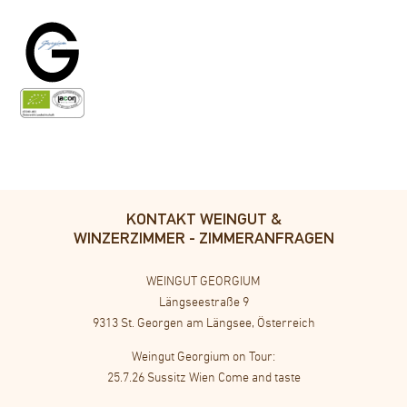
Schaumwein nach methode traditionelle, 0 dosage, aus Most der Kärntner Speckbirne. Beeindruckende Frucht, cremig
und herb-würzig, prickelnde Säure.
Die Wucht der Kärntner Speckbirne polarisiert durchaus: Der rauchige Gerbstoff erinnert tatsächlich ein wenig an Speck.
Ohne Zuckerzugabe werden die Ecken und Kanten nicht geschönt, sondern zur Schau gestellt.
Eine Hommage an Kärnten!
KONTAKT WEINGUT &
WINZERZIMMER - ZIMMERANFRAGEN
WEINGUT GEORGIUM
Längseestraße 9
9313 St. Georgen am Längsee, Österreich
Weingut Georgium on Tour:
25.7.26 Sussitz Wien Come and taste